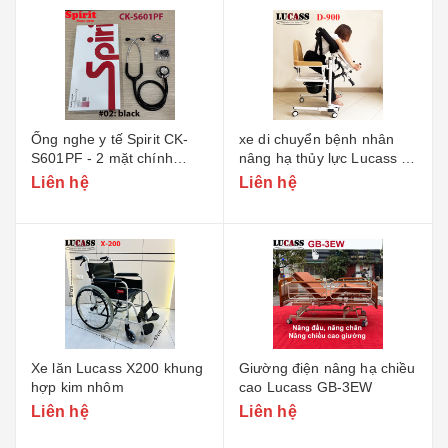
Ống nghe y tế Spirit CK-
xe di chuyển bệnh nhân
S601PF - 2 mặt chính
nâng hạ thủy lực Lucass D-
hãng
900
Liên hệ
Liên hệ
Xe lăn Lucass X200 khung
Giường điện nâng hạ chiều
hợp kim nhôm
cao Lucass GB-3EW
Liên hệ
Liên hệ