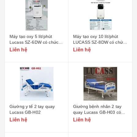
Máy tạo oxy 5 lít/phút
Máy tạo oxy 10 lít/phút
Lucass SZ-6DW có chức
LUCASS SZ-8DW có chức
năng xông
năng xông
Liên hệ
Liên hệ
Giường y tế 2 tay quay
Giường bệnh nhân 2 tay
Lucass GB-H02
quay Lucass GB-H03 có
khoét lỗ bô vệ sinh
Liên hệ
Liên hệ