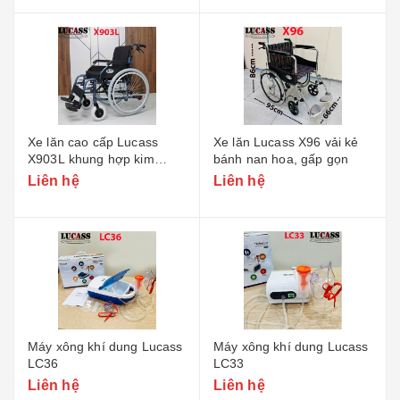
Xe lăn cao cấp Lucass
Xe lăn Lucass X96 vải kẻ
X903L khung hợp kim
bánh nan hoa, gấp gọn
nhôm
Liên hệ
Liên hệ
Máy xông khí dung Lucass
Máy xông khí dung Lucass
LC36
LC33
Liên hệ
Liên hệ