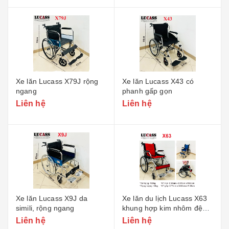
Xe lăn Lucass X79J rộng
Xe lăn Lucass X43 có
ngang
phanh gấp gọn
Liên hệ
Liên hệ
Xe lăn Lucass X9J da
Xe lăn du lịch Lucass X63
simili, rộng ngang
khung hợp kim nhôm đệm
xanh đỏ
Liên hệ
Liên hệ