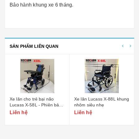
Bảo hành khung xe 6 tháng.
SẢN PHẨM LIÊN QUAN
Xe lăn cho trẻ bại não
Xe lăn Lucass X-88L khung
Lucass X-58L - Phiên bản
nhôm siêu nhẹ
nhỏ
Liên hệ
Liên hệ