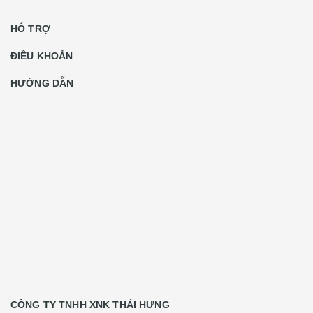
HỖ TRỢ
ĐIỀU KHOẢN
HƯỚNG DẪN
CÔNG TY TNHH XNK THÁI HƯNG