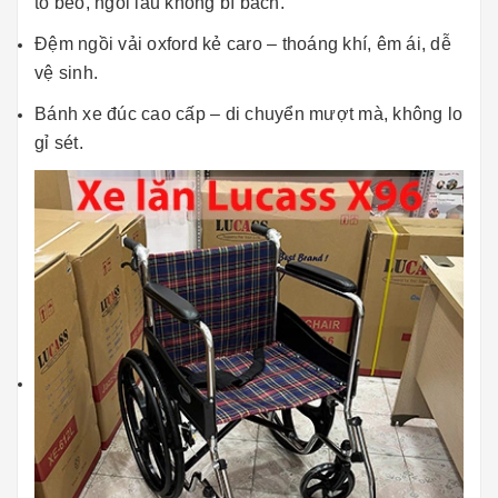
to béo, ngồi lâu không bí bách.
Đệm ngồi vải oxford kẻ caro – thoáng khí, êm ái, dễ
vệ sinh.
Bánh xe đúc cao cấp – di chuyển mượt mà, không lo
gỉ sét.