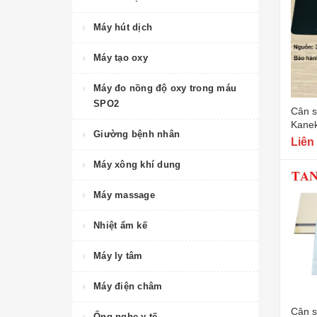
Máy hút dịch
Máy tạo oxy
Máy đo nồng độ oxy trong máu
SPO2
Cân sư
Kane
Giường bệnh nhân
Liên
Máy xông khí dung
Máy massage
Nhiệt ẩm kế
Máy ly tâm
Máy điện châm
Cân s
Ống nghe y tế