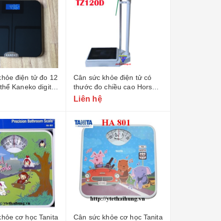
hỏe điện tử đo 12
Cân sức khỏe điện tử có
 thể Kaneko digital
thước đo chiều cao Horse
head TZ120D
Liên hệ
hỏe cơ học Tanita
Cân sức khỏe cơ học Tanita