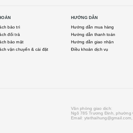
KHOẢN
HƯỚNG DẪN
ách bảo trì
Hướng dẫn mua hàng
ách đổi trả
Hướng dẫn thanh toán
ách bảo mật
Hướng dẫn giao nhận
ách vận chuyển & cài đặt
Điều khoản dịch vụ
Văn phòng giao dịch:
Ngõ 785 Trương Định, phường 
Email: ytethaihung@gmail.com,