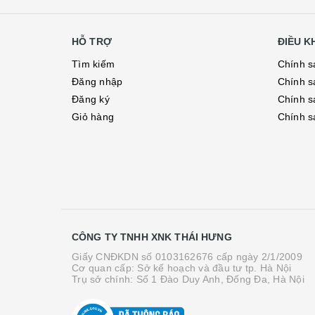
HỖ TRỢ
ĐIỀU 
Tìm kiếm
Chính s
Đăng nhập
Chính s
Đăng ký
Chính s
Giỏ hàng
Chính s
CÔNG TY TNHH XNK THÁI HƯNG
Giấy CNĐKDN số 0103162676 cấp ngày 2/1/2009
Cơ quan cấp: Sở kế hoạch và đầu tư tp. Hà Nội
Trụ sở chính: Số 1 Đào Duy Anh, Đống Đa, Hà Nội