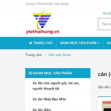
Công ty TNHH XNK Thái Hưng
Xu h
TRANG CHỦ
DANH MỤC SẢN PHẨM
GI
Trang chủ
Cân sức khỏe
DANH MỤC SẢN PHẨM
cân 
Xe lăn cho người già, trẻ em,
Sắp xếp 
người khuyết tật
Xe lăn Nhật Bản Miki
Xe lăn điện