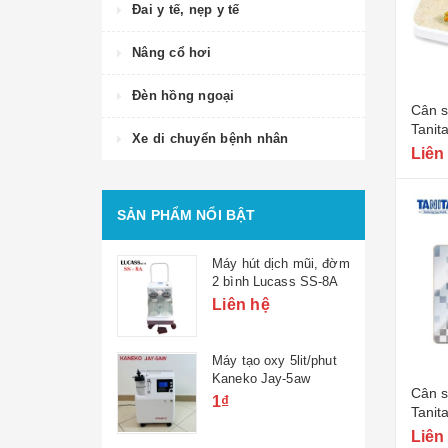
Đai y tế, nẹp y tế
Nâng cổ hơi
Đèn hồng ngoại
Cân s
Tanit
Xe di chuyển bệnh nhân
Liên
SẢN PHẨM NỔI BẬT
Máy hút dịch mũi, đờm
2 bình Lucass SS-8A
Liên hệ
Máy tạo oxy 5lit/phut
Kaneko Jay-5aw
Cân s
1₫
Tanit
- 150
Liên