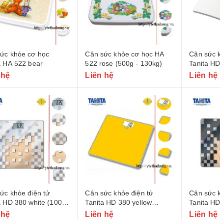
ức khỏe cơ học
Cân sức khỏe cơ học HA
Cân sức k
a HA 522 bear
522 rose (500g - 130kg)
Tanita H
 hệ
Liên hệ
Liên hệ
ức khỏe điện tử
Cân sức khỏe điện tử
Cân sức k
a HD 380 white (100g
Tanita HD 380 yellow
Tanita HD
kg)
(100g- 150kg)
150kg)
 hệ
Liên hệ
Liên hệ