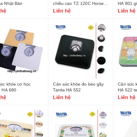
a Nhật Bản
chiều cao TZ 120C Horse
HA 801 gi
head
 hệ
Liên hệ
Liên hệ
ức khỏe cơ học
Cân sức khỏe đo béo gầy
Cân sức k
a HA 680
Tanita HA 552
HA 522 t
 hệ
Liên hệ
Liên hệ