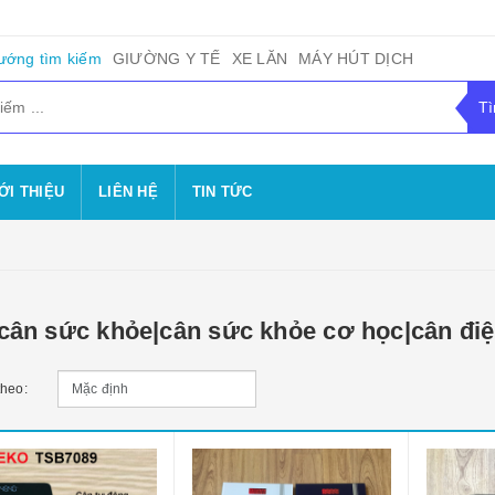
ướng tìm kiếm
GIƯỜNG Y TẾ
XE LĂN
MÁY HÚT DỊCH
ỚI THIỆU
LIÊN HỆ
TIN TỨC
|cân sức khỏe|cân sức khỏe cơ học|cân điệ
theo: