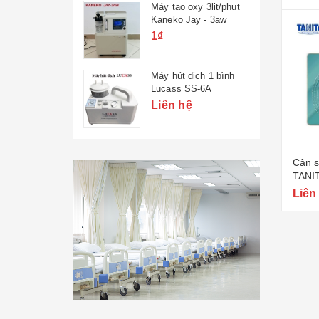
Máy tạo oxy 3lit/phut
Kaneko Jay - 3aw
1₫
Máy hút dịch 1 bình
Lucass SS-6A
Liên hệ
Cân s
TANIT
150kg
Liên