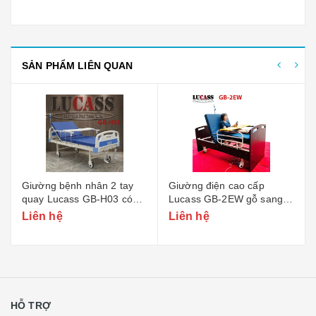
SẢN PHẨM LIÊN QUAN
Giường điện cao cấp
Giường điện nâng hạ chiều
Lucass GB-2EW gỗ sang
cao Lucass GB-3EW
trọng
Liên hệ
Liên hệ
HỖ TRỢ