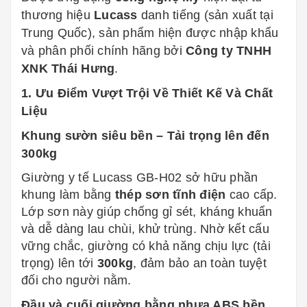
thương hiệu
Lucass
danh tiếng (sản xuất tại
Trung Quốc), sản phẩm hiện được nhập khẩu
và phân phối chính hãng bởi
Công ty TNHH
XNK Thái Hưng
.
1. Ưu Điểm Vượt Trội Về Thiết Kế Và Chất
Liệu
Khung sườn siêu bền – Tải trọng lên đến
300kg
Giường y tế Lucass GB-H02 sở hữu phần
khung làm bằng
thép sơn tĩnh điện
cao cấp.
Lớp sơn này giúp chống gỉ sét, kháng khuẩn
và dễ dàng lau chùi, khử trùng. Nhờ kết cấu
vững chắc, giường có khả năng chịu lực (tải
trọng) lên tới
300kg
, đảm bảo an toàn tuyệt
đối cho người nằm.
Đầu và cuối giường bằng nhựa ABS bền