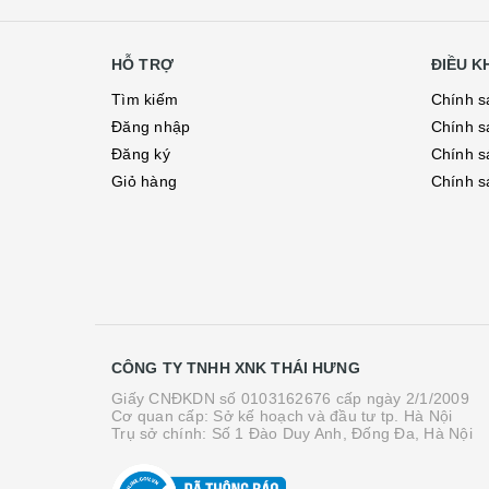
HỖ TRỢ
ĐIỀU 
Tìm kiếm
Chính s
Đăng nhập
Chính s
Đăng ký
Chính s
Giỏ hàng
Chính s
CÔNG TY TNHH XNK THÁI HƯNG
Giấy CNĐKDN số 0103162676 cấp ngày 2/1/2009
Cơ quan cấp: Sở kế hoạch và đầu tư tp. Hà Nội
Trụ sở chính: Số 1 Đào Duy Anh, Đống Đa, Hà Nội