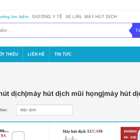
ướng tìm kiếm
GIƯỜNG Y TẾ
XE LĂN
MÁY HÚT DỊCH
ỚI THIỆU
LIÊN HỆ
TIN TỨC
hút dịch|máy hút dịch mũi họng|máy hút d
theo: