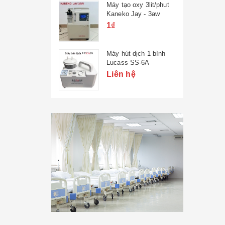
Máy tạo oxy 3lit/phut
Kaneko Jay - 3aw
1₫
Máy hút dịch 1 bình
Lucass SS-6A
Liên hệ