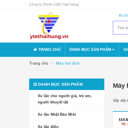
Công ty TNHH XNK Thái Hưng
Xu h
TRANG CHỦ
DANH MỤC SẢN PHẨM
GI
Trang chủ
Máy hút dịch
DANH MỤC SẢN PHẨM
Máy 
Xe lăn cho người già, trẻ em,
Sắp xếp 
người khuyết tật
Xe lăn Nhật Bản Miki
Xe lăn điện