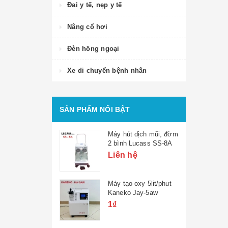
Đai y tế, nẹp y tế
Nâng cổ hơi
Đèn hồng ngoại
Xe di chuyển bệnh nhân
SẢN PHẨM NỔI BẬT
Máy hút dịch mũi, đờm
2 bình Lucass SS-8A
Liên hệ
Máy tạo oxy 5lit/phut
Kaneko Jay-5aw
1₫