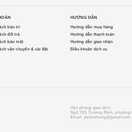
KHOẢN
HƯỚNG DẪN
ách bảo trì
Hướng dẫn mua hàng
ách đổi trả
Hướng dẫn thanh toán
ách bảo mật
Hướng dẫn giao nhận
ách vận chuyển & cài đặt
Điều khoản dịch vụ
Văn phòng giao dịch:
Ngõ 785 Trương Định, phường 
Email: ytethaihung@gmail.com,