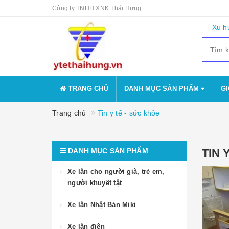
Công ty TNHH XNK Thái Hưng
Xu h
TRANG CHỦ
DANH MỤC SẢN PHẨM
GI
Trang chủ
Tin y tế - sức khỏe
DANH MỤC SẢN PHẨM
TIN 
Xe lăn cho người già, trẻ em,
người khuyết tật
Xe lăn Nhật Bản Miki
Xe lăn điện