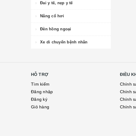
Đai y tế, nẹp y tế
Nâng cổ hơi
Đèn hồng ngoại
Xe di chuyển bệnh nhân
HỖ TRỢ
ĐIỀU 
Tìm kiếm
Chính s
Đăng nhập
Chính s
Đăng ký
Chính s
Giỏ hàng
Chính s