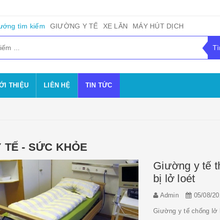
ướng tìm kiếm
GIƯỜNG Y TẾ
XE LĂN
MÁY HÚT DỊCH
ỚI THIỆU
LIÊN HỆ
TIN TỨC
Y TẾ - SỨC KHỎE
Giường y tế 
bị lở loét
Admin
05/08/20
Giường y tế chống lở 