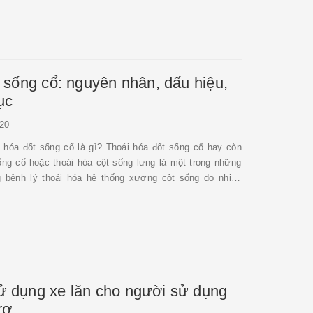
 sống cổ: nguyên nhân, dấu hiệu,
ục
20
 cổ là gì? Thoái hóa đốt sống cổ hay còn
sống cổ hoặc thoái hóa cột sống lưng là một trong những
ng bệnh lý thoái hóa hệ thống xương cột sống do nhiều
 trong công việc, lao động, hoạt độn...
 dụng xe lăn cho người sử dụng
rợ