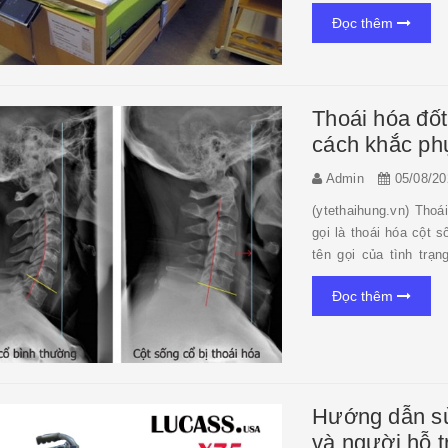
Đọc thêm
Thoái hóa đốt
cách khắc ph
Admin
05/08/20
(ytethaihung.vn) Thoái hóa đốt sống
gọi là thoái hóa cột 
tên gọi của tình trạ
nguyên nhân khác nhau
Đọc thêm
Hướng dẫn sử
và người hỗ t