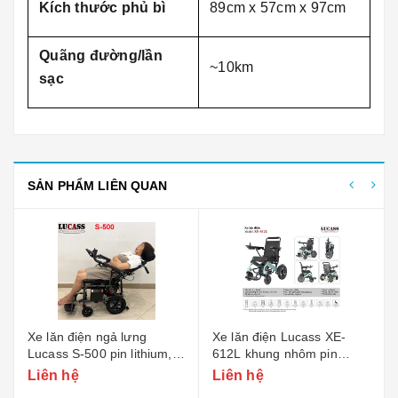
Kích thước phủ bì
89cm x 57cm x 97cm
Quãng đường/lần
~10km
sạc
SẢN PHẨM LIÊN QUAN
ăn điện ngả lưng
Xe lăn điện Lucass XE-
Xe lăn đi
ss S-500 pin lithium,
612L khung nhôm pin
1002
h tự động
lithium
n hệ
Liên hệ
Liên hệ