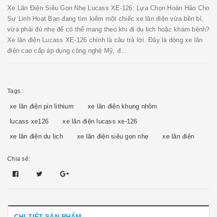
Xe Lăn Điện Siêu Gọn Nhẹ Lucass XE-126: Lựa Chọn Hoàn Hảo Cho
Sự Linh Hoạt Bạn đang tìm kiếm một chiếc xe lăn điện vừa bền bỉ,
vừa phải đủ nhẹ để có thể mang theo khi đi du lịch hoặc khám bệnh?
Xe lăn điện Lucass XE-126 chính là câu trả lời. Đây là dòng xe lăn
điện cao cấp áp dụng công nghệ Mỹ, đ...
Tags :
xe lăn điện pin lithium
xe lăn điện khung nhôm
lucass xe126
xe lăn điện lucass xe-126
xe lăn điện du lịch
xe lăn điện siêu gọn nhẹ
xe lăn điện
Chia sẻ:
CHI TIẾT SẢN PHẨM