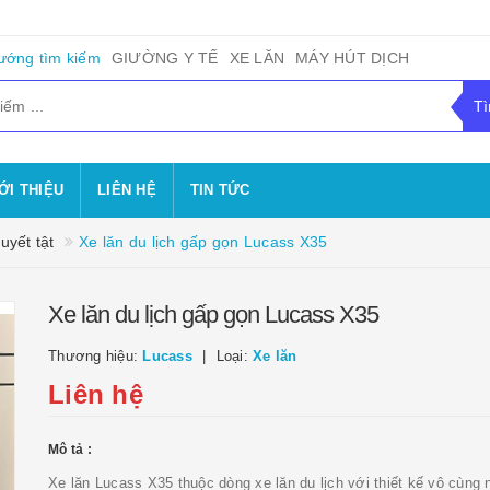
ướng tìm kiếm
GIƯỜNG Y TẾ
XE LĂN
MÁY HÚT DỊCH
ỚI THIỆU
LIÊN HỆ
TIN TỨC
uyết tật
Xe lăn du lịch gấp gọn Lucass X35
Xe lăn du lịch gấp gọn Lucass X35
Thương hiệu:
Lucass
Loại:
Xe lăn
Liên hệ
Mô tả :
Xe lăn Lucass X35 thuộc dòng xe lăn du lịch với thiết kế vô cùng 