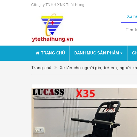
Công ty TNHH XNK Thái Hưng
Xu h
TRANG CHỦ
DANH MỤC SẢN PHẨM
GI
Trang chủ
Xe lăn cho người già, trẻ em, người kh