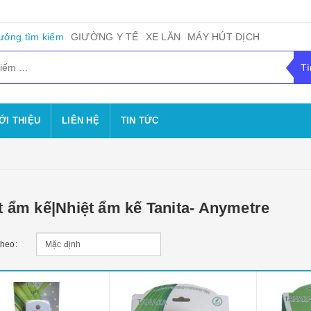
ướng tìm kiếm
GIƯỜNG Y TẾ
XE LĂN
MÁY HÚT DỊCH
ỚI THIỆU
LIÊN HỆ
TIN TỨC
t ẩm kế|Nhiệt ẩm kế Tanita- Anymetre
theo: