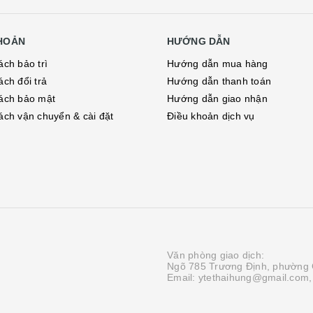
KHOẢN
HƯỚNG DẪN
ách bảo trì
Hướng dẫn mua hàng
ách đổi trả
Hướng dẫn thanh toán
ách bảo mật
Hướng dẫn giao nhận
ách vận chuyển & cài đặt
Điều khoản dịch vụ
Văn phòng giao dịch:
Ngõ 785 Trương Định, phường 
Email: ytethaihung@gmail.com,