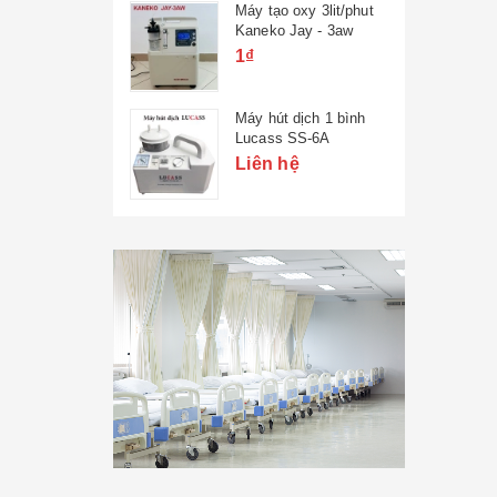
Máy tạo oxy 3lit/phut
Kaneko Jay - 3aw
1₫
Máy hút dịch 1 bình
Lucass SS-6A
Liên hệ