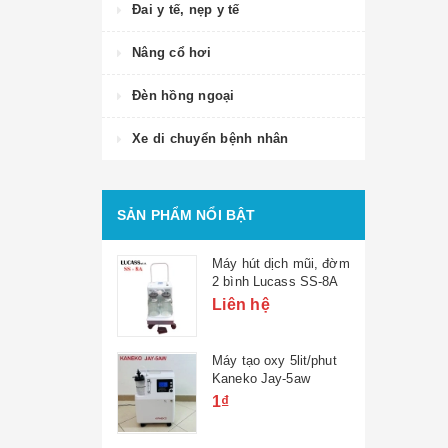
Đai y tế, nẹp y tế
Nâng cổ hơi
Đèn hồng ngoại
Xe di chuyển bệnh nhân
SẢN PHẨM NỔI BẬT
Máy hút dịch mũi, đờm
2 bình Lucass SS-8A
Liên hệ
Máy tạo oxy 5lit/phut
Kaneko Jay-5aw
1₫