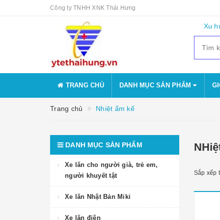
Công ty TNHH XNK Thái Hưng
Xu h
TRANG CHỦ
DANH MỤC SẢN PHẨM
GI
Trang chủ
Nhiệt ẩm kế
DANH MỤC SẢN PHẨM
NHiệ
Xe lăn cho người già, trẻ em,
Sắp xếp 
người khuyết tật
Xe lăn Nhật Bản Miki
Xe lăn điện