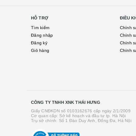
HỖ TRỢ
ĐIỀU 
Tìm kiếm
Chính s
Đăng nhập
Chính s
Đăng ký
Chính s
Giỏ hàng
Chính s
CÔNG TY TNHH XNK THÁI HƯNG
Giấy CNĐKDN số 0103162676 cấp ngày 2/1/2009
Cơ quan cấp: Sở kế hoạch và đầu tư tp. Hà Nội
Trụ sở chính: Số 1 Đào Duy Anh, Đống Đa, Hà Nội