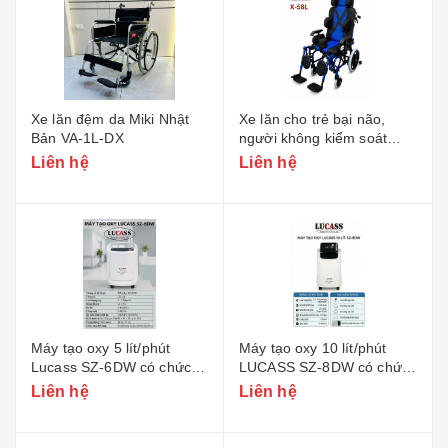
Xe lăn đệm da Miki Nhật
Xe lăn cho trẻ bại não,
Bản VA-1L-DX
người không kiểm soát
Lucass X-58L - Phiên bản
Liên hệ
Liên hệ
Rộng
Máy tạo oxy 5 lít/phút
Máy tạo oxy 10 lít/phút
Lucass SZ-6DW có chức
LUCASS SZ-8DW có chức
năng xông
năng xông
Liên hệ
Liên hệ