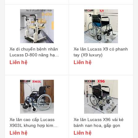
Xe di chuyển bệnh nhân
Xe lăn Lucass X9 có phanh
Lucass D-800 nâng hạ
tay (X9 luxury)
điện
Liên hệ
Liên hệ
Xe lăn cao cấp Lucass
Xe lăn Lucass X96 vải kẻ
X903L khung hợp kim
bánh nan hoa, gấp gọn
nhôm
Liên hệ
Liên hệ