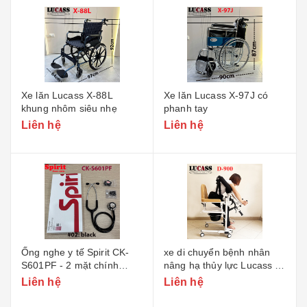
Xe lăn Lucass X-88L
Xe lăn Lucass X-97J có
khung nhôm siêu nhẹ
phanh tay
Liên hệ
Liên hệ
Ống nghe y tế Spirit CK-
xe di chuyển bệnh nhân
S601PF - 2 mặt chính
nâng hạ thủy lực Lucass D-
hãng
900
Liên hệ
Liên hệ