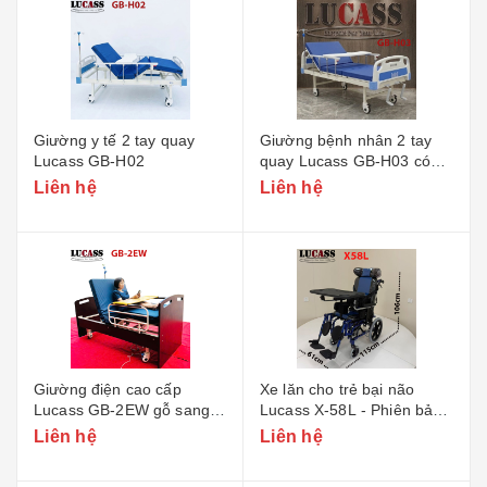
Giường y tế 2 tay quay
Giường bệnh nhân 2 tay
Lucass GB-H02
quay Lucass GB-H03 có
khoét lỗ bô vệ sinh
Liên hệ
Liên hệ
Giường điện cao cấp
Xe lăn cho trẻ bại não
Lucass GB-2EW gỗ sang
Lucass X-58L - Phiên bản
trọng
nhỏ
Liên hệ
Liên hệ