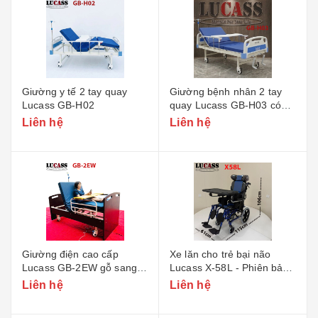
Giường y tế 2 tay quay
Giường bệnh nhân 2 tay
Lucass GB-H02
quay Lucass GB-H03 có
khoét lỗ bô vệ sinh
Liên hệ
Liên hệ
Giường điện cao cấp
Xe lăn cho trẻ bại não
Lucass GB-2EW gỗ sang
Lucass X-58L - Phiên bản
trọng
nhỏ
Liên hệ
Liên hệ