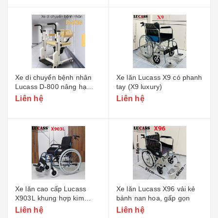
Xe di chuyển bệnh nhân
Xe lăn Lucass X9 có phanh
Lucass D-800 nâng hạ
tay (X9 luxury)
điện
Liên hệ
Liên hệ
Xe lăn cao cấp Lucass
Xe lăn Lucass X96 vải kẻ
X903L khung hợp kim
bánh nan hoa, gấp gọn
nhôm
Liên hệ
Liên hệ