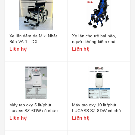
Xe lăn đệm da Miki Nhật
Xe lăn cho trẻ bại não,
Bản VA-1L-DX
người không kiểm soát
Lucass X-58L - Phiên bản
Liên hệ
Liên hệ
Rộng
Máy tạo oxy 5 lít/phút
Máy tạo oxy 10 lít/phút
Lucass SZ-6DW có chức
LUCASS SZ-8DW có chức
năng xông
năng xông
Liên hệ
Liên hệ