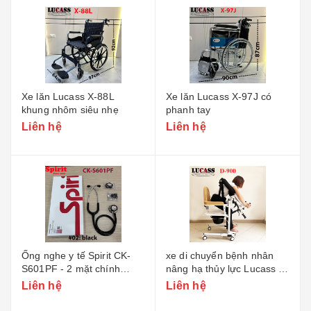
Xe lăn Lucass X-88L
Xe lăn Lucass X-97J có
khung nhôm siêu nhẹ
phanh tay
Liên hệ
Liên hệ
Ống nghe y tế Spirit CK-
xe di chuyển bệnh nhân
S601PF - 2 mặt chính
nâng hạ thủy lực Lucass D-
hãng
900
Liên hệ
Liên hệ