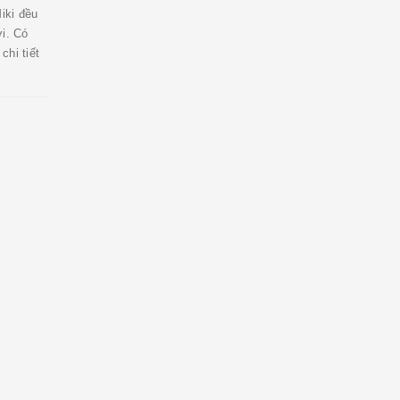
iki đều
ới. Có
chi tiết