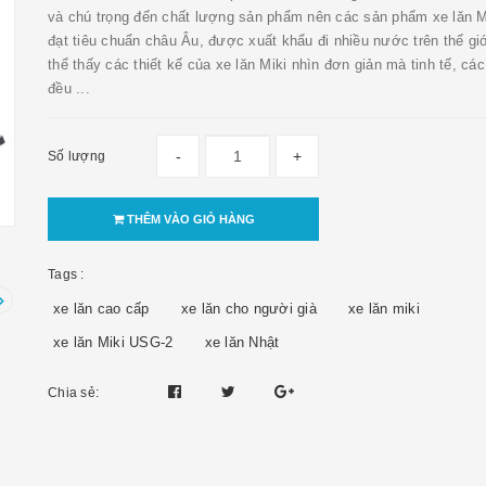
và chú trọng đến chất lượng sản phẩm nên các sản phẩm xe lăn M
đạt tiêu chuẩn châu Âu, được xuất khẩu đi nhiều nước trên thế gi
thể thấy các thiết kế của xe lăn Miki nhìn đơn giản mà tinh tế, các 
đều ...
-
+
Số lượng
THÊM VÀO GIỎ HÀNG
Tags :
xe lăn cao cấp
xe lăn cho người già
xe lăn miki
xe lăn Miki USG-2
xe lăn Nhật
Chia sẻ: