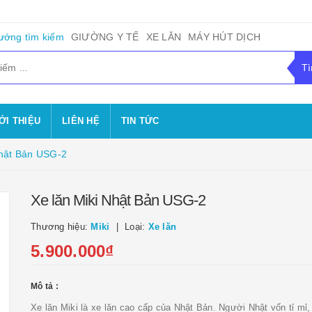
ướng tìm kiếm
GIƯỜNG Y TẾ
XE LĂN
MÁY HÚT DỊCH
ỚI THIỆU
LIÊN HỆ
TIN TỨC
Nhật Bản USG-2
Xe lăn Miki Nhật Bản USG-2
Thương hiệu:
Miki
Loại:
Xe lăn
5.900.000₫
Mô tả :
Xe lăn Miki là xe lăn cao cấp của Nhật Bản. Người Nhật vốn tỉ mỉ, 