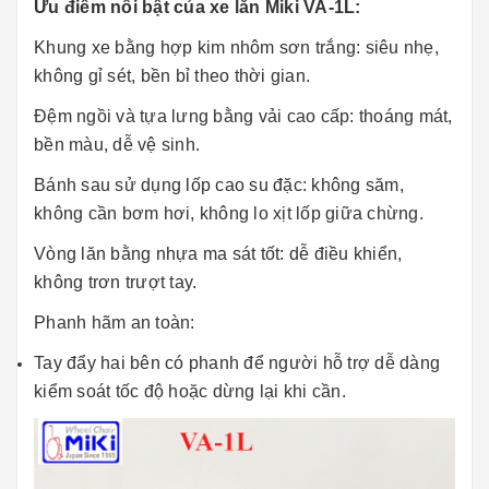
Ưu điểm nổi bật của xe lăn Miki VA-1L:
Khung xe bằng hợp kim nhôm sơn trắng: siêu nhẹ,
không gỉ sét, bền bỉ theo thời gian.
Đệm ngồi và tựa lưng bằng vải cao cấp: thoáng mát,
bền màu, dễ vệ sinh.
Bánh sau sử dụng lốp cao su đặc: không săm,
không cần bơm hơi, không lo xịt lốp giữa chừng.
Vòng lăn bằng nhựa ma sát tốt: dễ điều khiển,
không trơn trượt tay.
Phanh hãm an toàn:
Tay đẩy hai bên có phanh để người hỗ trợ dễ dàng
kiểm soát tốc độ hoặc dừng lại khi cần.