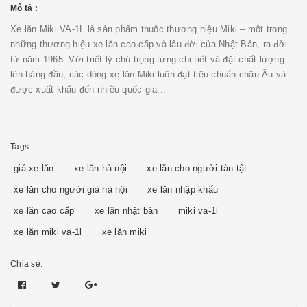
Mô tả :
Xe lăn Miki VA-1L là sản phẩm thuộc thương hiệu Miki – một trong
những thương hiệu xe lăn cao cấp và lâu đời của Nhật Bản, ra đời
từ năm 1965. Với triết lý chú trọng từng chi tiết và đặt chất lượng
lên hàng đầu, các dòng xe lăn Miki luôn đạt tiêu chuẩn châu Âu và
được xuất khẩu đến nhiều quốc gia...
Tags :
giá xe lăn
xe lăn hà nội
xe lăn cho người tàn tật
xe lăn cho người già hà nội
xe lăn nhập khẩu
xe lăn cao cấp
xe lăn nhật bản
miki va-1l
xe lăn miki va-1l
xe lăn miki
Chia sẻ: