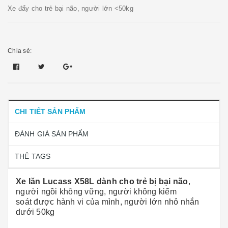
Xe đẩy cho trẻ bại não, người lớn <50kg
Chia sẻ:
CHI TIẾT SẢN PHẨM
ĐÁNH GIÁ SẢN PHẨM
THẺ TAGS
Xe lăn Lucass X58L dành cho tr
ẻ
bị bại não
,
người ngồi không vững, người không kiểm
soát được hành vi của mình, ng
ười lớn nhỏ nhắn
dưới 50kg