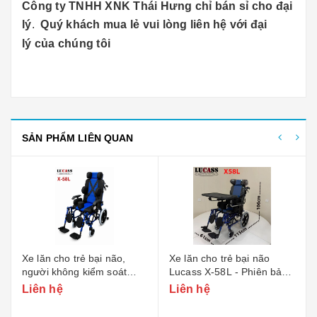
Công ty TNHH XNK Thái Hưng chỉ bán sỉ cho đại
lý
.
Quý khách mua lẻ vui lòng liên hệ với đại
lý của chúng tôi
SẢN PHẨM LIÊN QUAN
Xe lăn cho trẻ bại não,
Xe lăn cho trẻ bại não
người không kiểm soát
Lucass X-58L - Phiên bản
Lucass X-58L - Phiên bản
nhỏ
Liên hệ
Liên hệ
Rộng