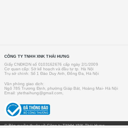
CÔNG TY TNHH XNK THÁI HƯNG
Giấy CNĐKDN số 0103162676 cấp ngày 2/1/2009
Cơ quan cấp: Sở kế hoạch và đầu tư tp. Hà Nội
Trụ sở chính: Số 1 Đào Duy Anh, Đống Đa, Hà Nội
Văn phòng giao dịch:
Ngõ 785 Trương Định, phường Giáp Bát, Hoàng Mai- Hà Nội
Email: ytethaihung@gmail.com,
© Bản quyền thuộc về Công ty TNHH XNK Thái Hưng