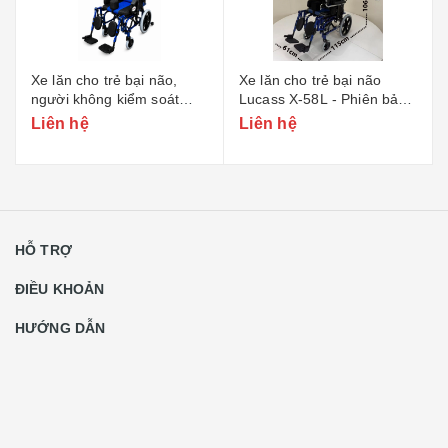
Xe lăn cho trẻ bại não
Xe lăn Lucass X-88L khung
Lucass X-58L - Phiên bản
nhôm siêu nhẹ
n
nhỏ
Liên hệ
Liên hệ
HỖ TRỢ
ĐIỀU KHOẢN
HƯỚNG DẪN