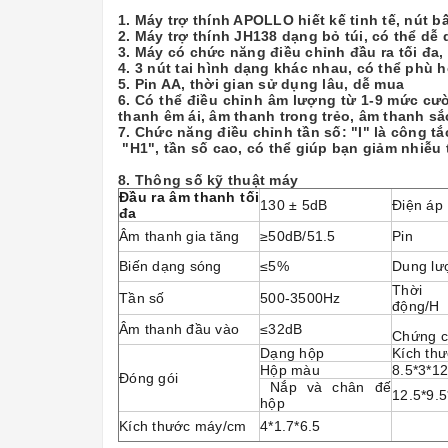
1. Máy trợ thính APOLLO
hiết kế tinh tế, nút
b
2. Máy trợ thính
JH138 dạng bỏ túi,
có thể dễ 
3.
Máy có chức năng
điều chỉnh đầu ra tối đa,
4. 3 nút tai hình dạng khác nhau, có thể phù h
5.
Pin
AA, thời gian sử dụng lâu, dễ mua
6. Có thể điều chỉnh âm lượng từ 1-9 mức cườ
thanh êm ái, âm thanh trong trẻo, âm thanh sắ
7. Chức năng điều chỉnh tần số
:
"I" là công t
"H1", tần số cao, có thể giúp bạn giảm nhiễu 
8. Thông số kỹ thuật máy
Đầu ra âm thanh tối
130 ± 5dB
Điện áp
đa
Âm thanh gia tăng
≥50dB/51.5
Pin
Biến dạng sóng
≤5%
Dung lư
Thời 
Tần số
500-3500Hz
động/H
Âm thanh đầu vào
≤32dB
Chứng c
Dạng hộp
Kích th
Hộp màu
8.5*3*12
Đóng gói
Nắp và chân đế
12.5*9.
hộp
Kích thước máy/cm
4*1.7*6.5