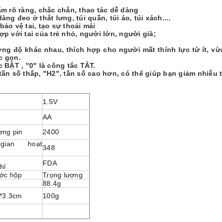
ấm
rõ ràng
, chắc chắn
, thao tác dễ dàng
dàng đeo ở thắt lưng, túi quần
, túi áo, túi xách....
 bảo vệ tai
, tạo sự thoải mái
ợp với tai của trẻ nhỏ, người lớn, người già;
ng độ khác nhau, thích hợp cho người mất thính lực từ ít, v
c gọn.
ắc
BẬT
, "0" là công tắc
TẮT
.
tần số thấp, "H2", tần số cao hơn, có thể giúp bạn giảm nhiễu
1.5V
AA
ợng pin
2400
gian hoạt
348
FDA
hỉ
ước hộp
Trọng lượng
88.4g
5*3.3cm
100g