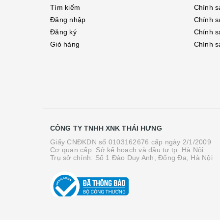
Tìm kiếm
Chính s
Đăng nhập
Chính s
Đăng ký
Chính s
Giỏ hàng
Chính s
CÔNG TY TNHH XNK THÁI HƯNG
Giấy CNĐKDN số 0103162676 cấp ngày 2/1/2009
Cơ quan cấp: Sở kế hoạch và đầu tư tp. Hà Nội
Trụ sở chính: Số 1 Đào Duy Anh, Đống Đa, Hà Nội
© Bản quyền thuộc về Công ty TNHH XNK Thái Hưn