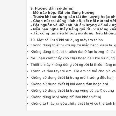
9. Hướng dẫn sử dụng:
- Mở nắp hộp, đặt pin đúng hướng.
- Trước khi sử dụng cần tắt âm lượng hoặc chuy
- Chọn nút tai đúng kích cỡ, kết nối nút tai vớ
- Bật nguồn và điều chỉnh âm lượng để có đượ
- Nếu bạn nghe thấy tiếng gió rít , vui lòng k
- Tắt công tắc nếu không sử dụng. Nếu không d
10. Một số lưu ý khi sử dụng máy trợ thính
Không dùng thiết bị với người mắc bệnh viêm tai g
Không dùng thiết bị khuếch đại ở âm lượng tối đa 
Nếu bạn cảm thấy khó chịu hoặc đau khi sử dụng th
Thiết bị này không dùng với người bị thiểu năng 
Tránh xa tầm tay trẻ em. Trẻ em có thể cho pin v
Không sử dụng thiết bị trong môi trường độc hại, 
Không sử dụng thiết bị khi đang tắm hoặc bơi.
Không sử dụng thiết bị trong vùng có tia X quang
Không dùng lò vi sóng để làm khô thiết bị
Không tự tháo ra sửa chữa thiết bị vì có thể ảnh