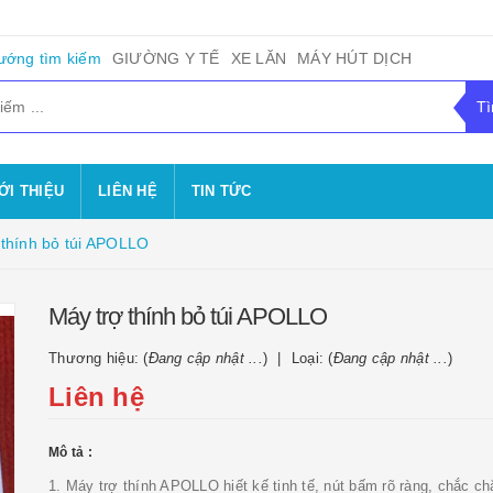
ướng tìm kiếm
GIƯỜNG Y TẾ
XE LĂN
MÁY HÚT DỊCH
ỚI THIỆU
LIÊN HỆ
TIN TỨC
 thính bỏ túi APOLLO
Máy trợ thính bỏ túi APOLLO
Thương hiệu: (
Đang cập nhật ...
)
Loại: (
Đang cập nhật ...
)
Liên hệ
Mô tả :
1. Máy trợ thính APOLLO hiết kế tinh tế, nút bấm rõ ràng, chắc ch