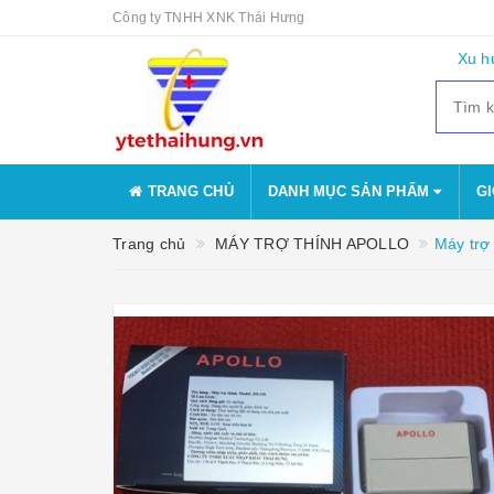
Công ty TNHH XNK Thái Hưng
Xu h
TRANG CHỦ
DANH MỤC SẢN PHẨM
GI
Trang chủ
MÁY TRỢ THÍNH APOLLO
Máy trợ