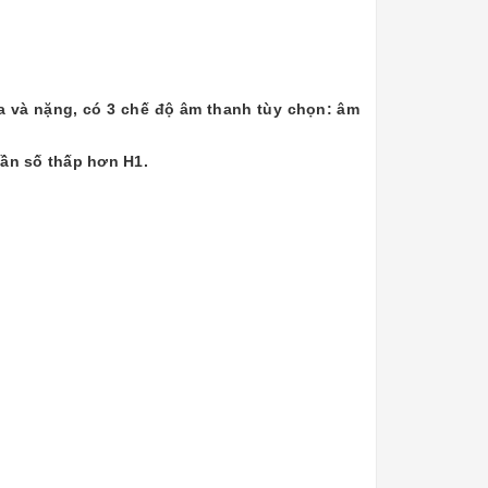
ừa và nặng, có 3 chế độ âm thanh tùy chọn: âm
 tần số thấp hơn
H
1
.