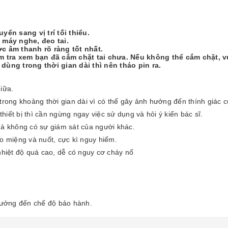
ển sang vị trí tối thiểu.
i máy nghe, đeo tai.
c âm thanh rõ ràng tốt nhất.
iểm tra xem bạn đã cắm chặt tai chưa. Nếu không thể cắm chặt, v
ùng trong thời gian dài thì nên tháo pin ra.
iữa.
trong khoảng thời gian dài vì có thể gây ảnh hưởng đến thính giác 
iết bị thì cần ngừng ngay việc sử dụng và hỏi ý kiến bác sĩ.
mà không có sự giám sát của người khác.
ào miệng và nuốt, cực kì nguy hiểm.
nhiệt độ quá cao, dễ có nguy cơ cháy nổ
 hưởng đến chế độ bảo hành.