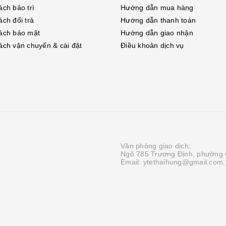
ách bảo trì
Hướng dẫn mua hàng
ách đổi trả
Hướng dẫn thanh toán
ách bảo mật
Hướng dẫn giao nhận
ách vận chuyển & cài đặt
Điều khoản dịch vụ
Văn phòng giao dịch:
Ngõ 785 Trương Định, phường 
Email: ytethaihung@gmail.com,
g
|
Cung cấp bởi
Sapo