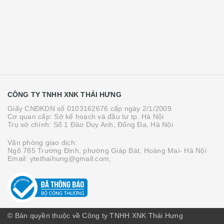
CÔNG TY TNHH XNK THÁI HƯNG
Giấy CNĐKDN số 0103162676 cấp ngày 2/1/2009
Cơ quan cấp: Sở kế hoạch và đầu tư tp. Hà Nội
Trụ sở chính: Số 1 Đào Duy Anh, Đống Đa, Hà Nội
Văn phòng giao dịch:
Ngõ 785 Trương Định, phường Giáp Bát, Hoàng Mai- Hà Nội
Email: ytethaihung@gmail.com,
© Bản quyền thuộc về Công ty TNHH XNK Thái Hưng