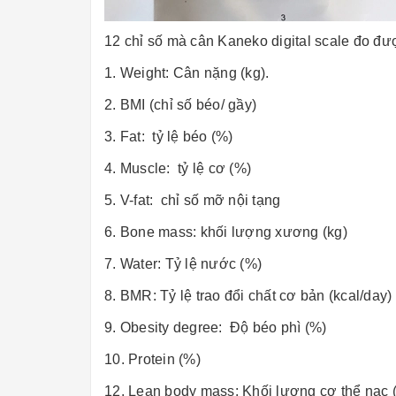
12 chỉ số mà cân Kaneko digital scale đo đư
1. Weight: Cân nặng (kg).
2. BMI (chỉ số béo/ gầy)
3. Fat: tỷ lệ béo (%)
4. Muscle: tỷ lệ cơ (%)
5. V-fat: chỉ số mỡ nội tạng
6. Bone mass: khối lượng xương (kg)
7. Water: Tỷ lệ nước (%)
8. BMR: Tỷ lệ trao đổi chất cơ bản (kcal/day)
9. Obesity degree: Độ béo phì (%)
10. Protein (%)
12. Lean body mass: Khối lượng cơ thể nạc 