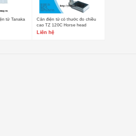
ó thước đo chiều
Cân sức khỏe cơ học Tanita
Cân sức khỏe
Horse head
HA 801 girls
HA 801 Anim
Liên hệ
Liên hệ