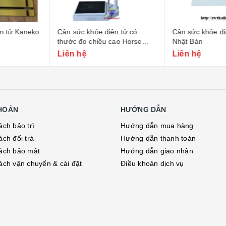
iện tử có
Cân sức khỏe điện tử Tanaka
Cân điện tử c
 cao Horse
Nhật Bản
cao TZ 120C 
Liên hệ
Liên hệ
KHOẢN
HƯỚNG DẪN
ách bảo trì
Hướng dẫn mua hàng
ách đổi trả
Hướng dẫn thanh toán
ách bảo mật
Hướng dẫn giao nhận
ách vận chuyển & cài đặt
Điều khoản dịch vụ