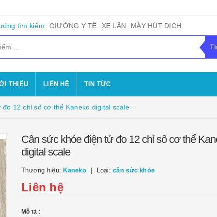
ướng tìm kiếm
GIƯỜNG Y TẾ
XE LĂN
MÁY HÚT DỊCH
ỚI THIỆU
LIÊN HỆ
TIN TỨC
 đo 12 chỉ số cơ thể Kaneko digital scale
Cân sức khỏe điện tử đo 12 chỉ số cơ thể Ka
digital scale
Thương hiệu:
Kaneko
Loại:
cân sức khỏe
Liên hệ
Mô tả :