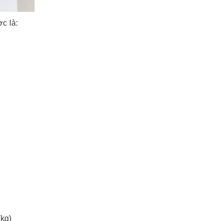
ợc là:
(kg)