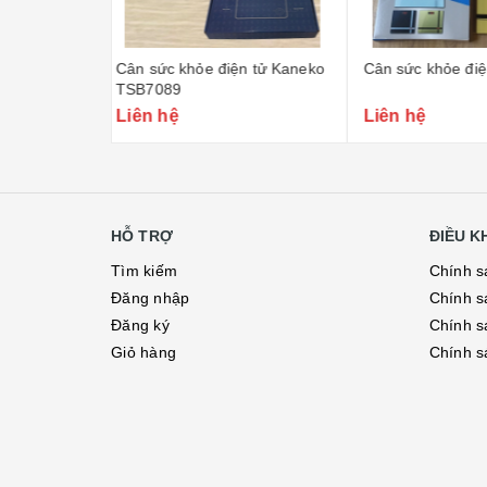
ện tử Kaneko
Cân sức khỏe điện tử Kaneko
Cân sức khỏe đ
thước đo chiều
head TZ120D
Liên hệ
Liên hệ
HỖ TRỢ
ĐIỀU 
Tìm kiếm
Chính s
Đăng nhập
Chính s
Đăng ký
Chính s
Giỏ hàng
Chính s