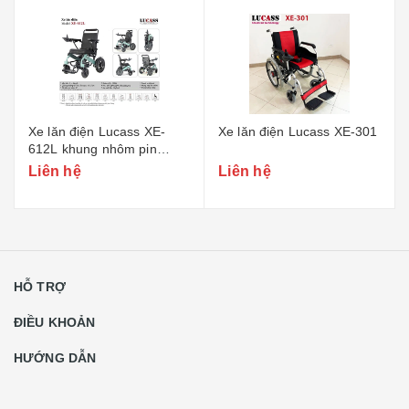
Xe lăn điện Lucass XE-
Xe lăn điện Lucass XE-301
612L khung nhôm pin
lithium
Liên hệ
Liên hệ
HỖ TRỢ
ĐIỀU KHOẢN
HƯỚNG DẪN