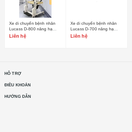
Xe di chuyển bệnh nhân
Xe di chuyển bệnh nhân
Lucass D-800 nâng hạ
Lucass D-700 nâng hạ
điện
chiều cao bằng piston thủy
Liên hệ
Liên hệ
lực
HỖ TRỢ
ĐIỀU KHOẢN
HƯỚNG DẪN