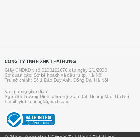
CÔNG TY TNHH XNK THÁI HƯNG
Giấy CNĐKDN số 0103162676 cấp ngày 2/1/2009
Cơ quan cấp: Sở kế hoạch và đầu tư tp. Hà Nội
Trụ sở chính: Số 1 Đào Duy Anh, Đống Đa, Hà Nội
Văn phòng giao dịch:
Ngõ 785 Trương Định, phường Giáp Bát, Hoàng Mai- Hà Nội
Email: ytethaihung@gmail.com,
© Bản quyền thuộc về Công ty TNHH XNK Thái Hưng