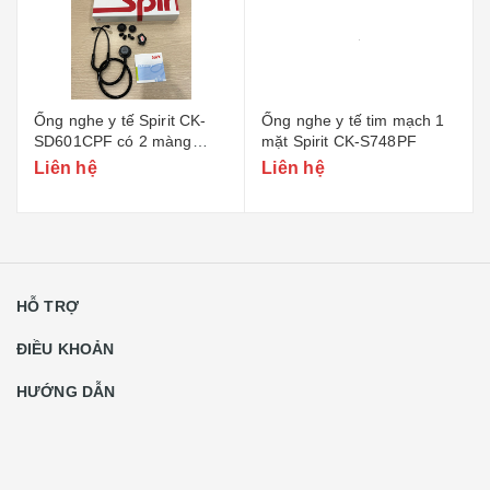
Ống nghe y tế Spirit CK-
Ống nghe y tế tim mạch 1
SD601CPF có 2 màng
mặt Spirit CK-S748PF
nghe và 2 chuông nghe
Liên hệ
Liên hệ
HỖ TRỢ
ĐIỀU KHOẢN
HƯỚNG DẪN