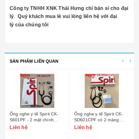
Công ty TNHH XNK Thái Hưng chỉ bán sỉ cho đại
lý
.
Quý khách mua lẻ vui lòng liên hệ với đại
lý của chúng tôi
SẢN PHẨM LIÊN QUAN
Ống nghe y tế Spirit CK-
Ống nghe y tế Spirit CK-
S601PF - 2 mặt chính
SD601CPF có 2 màng
hãng
nghe và 2 chuông nghe
Liên hệ
Liên hệ