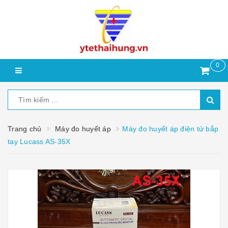
0
Trang chủ
Máy đo huyết áp
Máy đo huyết áp điện tử bắp
tay Lucass AS-35X