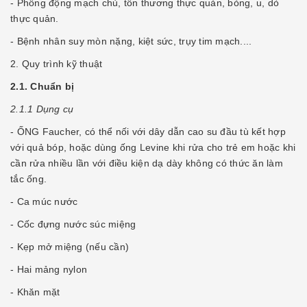
- Phồng động mạch chủ, tổn thương thực quản, bỏng, u, dò
thực quản.
- Bệnh nhân suy mòn nặng, kiệt sức, trụy tim mạch....
2. Quy trình kỹ thuật
2.1. Chuẩn bị
2.1.1 Dụng cụ
- ỐNG Faucher, có thể nối với dây dẫn cao su đầu tù kết hợp
với quả bóp, hoặc dùng ống Levine khi rửa cho trẻ em hoặc khi
cần rửa nhiều lần với điều kiện dạ dày không có thức ăn làm
tắc ống.
- Ca múc nước
- Cốc đựng nước súc miệng
- Kẹp mở miệng (nếu cần)
- Hai mảng nylon
- Khăn mặt