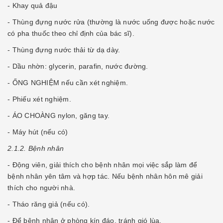
- Khay quả đậu
- Thùng đựng nước rửa (thường là nước uống được hoặc nước
có pha thuốc theo chỉ định của bác sĩ).
- Thùng đựng nước thải từ dạ dày.
- Dầu nhờn: glycerin, parafin, nước đường.
- ỐNG NGHIỆM nếu cần xét nghiệm.
- Phiếu xét nghiệm.
- ÁO CHOÀNG nylon, găng tay.
- Máy hút (nếu có)
2.1.2. Bệnh nhân
- Ðộng viên, giải thích cho bệnh nhân mọi việc sắp làm để
bệnh nhân yên tâm và hợp tác. Nếu bệnh nhân hôn mê giải
thích cho người nhà.
- Tháo răng giả (nếu có).
- Ðể bệnh nhân ở phòng kín đáo, tránh gió lùa.