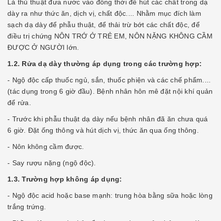
Là thủ thuật đưa nước vào đồng thời để hút các chất trong dạ
dày ra như thức ăn, dịch vị, chất độc.... Nhằm mục đích làm
sạch dạ dày để phẫu thuật, để thải trừ bớt các chất độc, để
điều trị chứng NÔN TRỚ Ở TRẺ EM, NÔN NẶNG KHÔNG CẦM
ÐƯỢC Ở NGƯỜI lớn.
1.2. Rửa dạ dày thường áp dụng trong các trường hợp:
- Ngộ độc cấp thuốc ngủ, sắn, thuốc phiện và các chế phẩm....
(tác dụng trong 6 giờ đầu). Bệnh nhân hôn mê đặt nội khí quản
để rửa.
- Trước khi phẫu thuật dạ dày nếu bệnh nhân đã ăn chưa quá
6 giờ. Ðặt ống thông và hút dịch vị, thức ăn qua ống thông.
- Nôn không cầm được.
- Say rượu nặng (ngộ độc).
1.3. Trường hợp không áp dụng:
- Ngộ độc acid hoặc base mạnh: trung hòa bằng sữa hoặc lòng
trắng trứng.