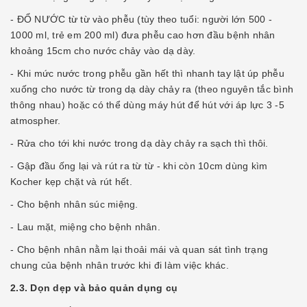
- ĐỔ NƯỚC từ từ vào phễu (tùy theo tuổi: người lớn 500 -
1000 ml, trẻ em 200 ml) đưa phễu cao hơn đầu bệnh nhân
khoảng 15cm cho nước chảy vào dạ dày.
- Khi mức nước trong phễu gần hết thì nhanh tay lật úp phễu
xuống cho nước từ trong dạ dày chảy ra (theo nguyên tắc bình
thông nhau) hoặc có thể dùng máy hút để hút với áp lực 3 -5
atmospher.
- Rửa cho tới khi nước trong dạ dày chảy ra sạch thì thôi.
- Gập đầu ống lại và rút ra từ từ - khi còn 10cm dùng kìm
Kocher kẹp chặt và rút hết.
- Cho bệnh nhân súc miệng.
- Lau mặt, miệng cho bệnh nhân.
- Cho bệnh nhân nằm lại thoải mái và quan sát tình trạng
chung của bệnh nhân trước khi đi làm việc khác.
2.3. Dọn dẹp và bảo quản dụng cụ