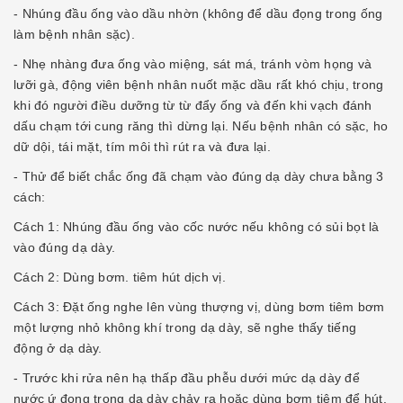
- Nhúng đầu ống vào dầu nhờn (không để dầu đọng trong ống
làm bệnh nhân sặc).
- Nhẹ nhàng đưa ống vào miệng, sát má, tránh vòm họng và
lưỡi gà, động viên bệnh nhân nuốt mặc dầu rất khó chịu, trong
khi đó người điều dưỡng từ từ đẩy ống và đến khi vạch đánh
dấu chạm tới cung răng thì dừng lại. Nếu bệnh nhân có sặc, ho
dữ dội, tái mặt, tím môi thì rút ra và đưa lại.
- Thử để biết chắc ống đã chạm vào đúng dạ dày chưa bằng 3
cách:
Cách 1: Nhúng đầu ống vào cốc nước nếu không có sủi bọt là
vào đúng dạ dày.
Cách 2: Dùng bơm. tiêm hút dịch vị.
Cách 3: Ðặt ống nghe lên vùng thượng vị, dùng bơm tiêm bơm
một lượng nhỏ không khí trong dạ dày, sẽ nghe thấy tiếng
động ở dạ dày.
- Trước khi rửa nên hạ thấp đầu phễu dưới mức dạ dày để
nước ứ đọng trong dạ dày chảy ra hoặc dùng bơm tiêm để hút.