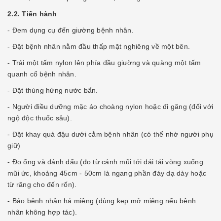
2.2. Tiến hành
- Ðem dụng cụ đến giường bệnh nhân.
- Ðặt bệnh nhân nằm đầu thấp mặt nghiêng về một bên.
- Trải một tấm nylon lên phía đầu giường và quàng một tấm
quanh cổ bệnh nhân.
- Ðặt thùng hứng nước bẩn.
- Người điều dưỡng mặc áo choàng nylon hoặc đi găng (đối với
ngộ độc thuốc sâu).
- Ðặt khay quả đậu dưới cằm bệnh nhân (có thể nhờ người phụ
giữ)
- Ðo ống và đánh dấu (đo từ cánh mũi tới dái tái vòng xuống
mũi ức, khoảng 45cm - 50cm là ngang phần đáy dạ dày hoặc
từ răng cho đến rốn).
- Bảo bệnh nhân há miệng (dùng kẹp mở miệng nếu bệnh
nhân không hợp tác).