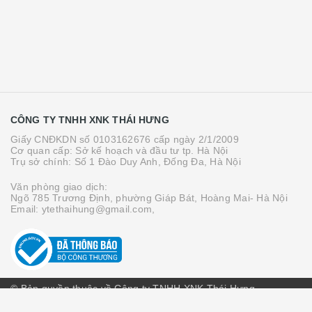
CÔNG TY TNHH XNK THÁI HƯNG
Giấy CNĐKDN số 0103162676 cấp ngày 2/1/2009
Cơ quan cấp: Sở kế hoạch và đầu tư tp. Hà Nội
Trụ sở chính: Số 1 Đào Duy Anh, Đống Đa, Hà Nội
Văn phòng giao dịch:
Ngõ 785 Trương Định, phường Giáp Bát, Hoàng Mai- Hà Nội
Email: ytethaihung@gmail.com,
© Bản quyền thuộc về Công ty TNHH XNK Thái Hưng
Cung cấp bởi
Sapo