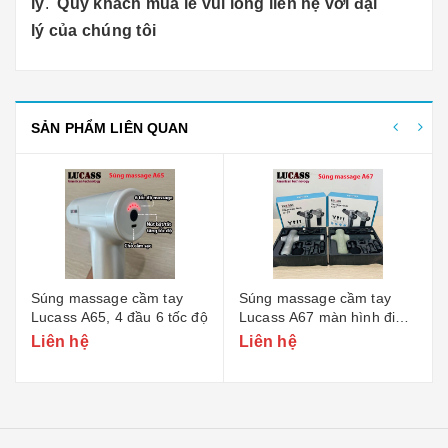
lý
.
Quý khách mua lẻ vui lòng liên hệ với đại
lý của chúng tôi
SẢN PHẨM LIÊN QUAN
Súng massage cầm tay
Súng massage cầm tay
Lucass A65, 4 đầu 6 tốc độ
Lucass A67 màn hình điện
tử, 4 đầu massage, 6 tốc
Liên hệ
Liên hệ
độ