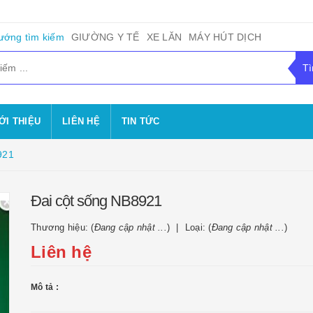
ướng tìm kiếm
GIƯỜNG Y TẾ
XE LĂN
MÁY HÚT DỊCH
ỚI THIỆU
LIÊN HỆ
TIN TỨC
921
Đai cột sống NB8921
Thương hiệu: (
Đang cập nhật ...
)
Loại: (
Đang cập nhật ...
)
Liên hệ
Mô tả :