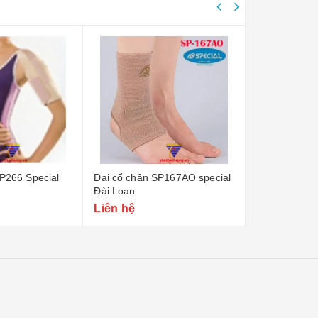
SP266 Special
Đai cổ chân SP167AO special
Đai cố định 
Đài Loan
SP202 Specia
Liên hệ
Liên hệ