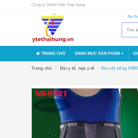
Công ty TNHH XNK Thái Hưng
Xu h
TRANG CHỦ
DANH MỤC SẢN PHẨM
GI
Trang chủ
Đai y tế, nẹp y tế
Đai cột sống NB8