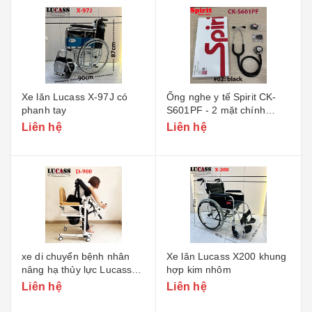
Xe lăn Lucass X-97J có
Ống nghe y tế Spirit CK-
phanh tay
S601PF - 2 mặt chính
hãng
Liên hệ
Liên hệ
xe di chuyển bệnh nhân
Xe lăn Lucass X200 khung
nâng hạ thủy lực Lucass
hợp kim nhôm
D-900
Liên hệ
Liên hệ