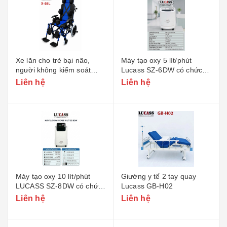
Xe lăn cho trẻ bại não,
Máy tạo oxy 5 lít/phút
người không kiểm soát
Lucass SZ-6DW có chức
Lucass X-58L - Phiên bản
năng xông
Liên hệ
Liên hệ
Rộng
Máy tạo oxy 10 lít/phút
Giường y tế 2 tay quay
LUCASS SZ-8DW có chức
Lucass GB-H02
năng xông
Liên hệ
Liên hệ