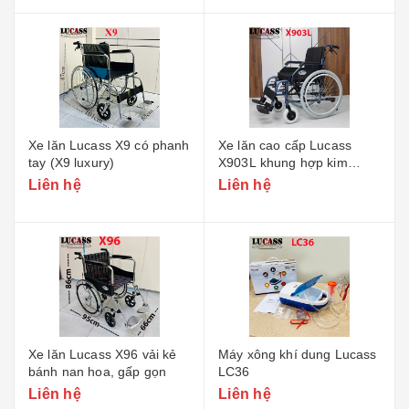
Xe lăn Lucass X9 có phanh
Xe lăn cao cấp Lucass
tay (X9 luxury)
X903L khung hợp kim
nhôm
Liên hệ
Liên hệ
Xe lăn Lucass X96 vải kẻ
Máy xông khí dung Lucass
bánh nan hoa, gấp gọn
LC36
Liên hệ
Liên hệ