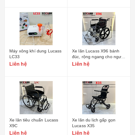
Máy xông khí dung Lucass
Xe lăn Lucass X96 bánh
LC33
đúc, rộng ngang cho người
to béo
Liên hệ
Liên hệ
Xe lăn tiêu chuẩn Lucass
Xe lăn du lịch gấp gọn
X9C
Lucass X35
Liên hệ
Liên hệ