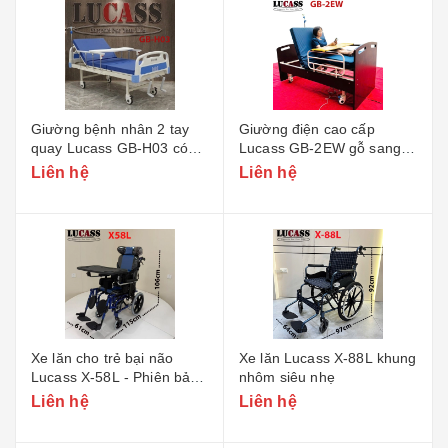
Giường bệnh nhân 2 tay
Giường điện cao cấp
quay Lucass GB-H03 có
Lucass GB-2EW gỗ sang
khoét lỗ bô vệ sinh
trọng
Liên hệ
Liên hệ
Xe lăn cho trẻ bại não
Xe lăn Lucass X-88L khung
Lucass X-58L - Phiên bản
nhôm siêu nhẹ
nhỏ
Liên hệ
Liên hệ