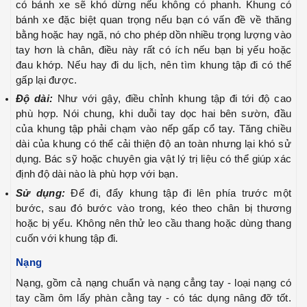
có bánh xe sẽ khó dừng nếu không có phanh. Khung có
bánh xe đặc biệt quan trọng nếu bạn có vấn đề về thăng
bằng hoặc hay ngã, nó cho phép dồn nhiều trọng lượng vào
tay hơn là chân, điều này rất có ích nếu bạn bị yếu hoặc
đau khớp. Nếu hay đi du lịch, nên tìm khung tập đi có thể
gấp lại được.
Độ dài:
Như với gậy, điều chỉnh khung tập đi tới độ cao
phù hợp. Nói chung, khi duỗi tay dọc hai bên sườn, đầu
của khung tập phải chạm vào nếp gấp cổ tay. Tăng chiều
dài của khung có thể cải thiện độ an toàn nhưng lại khó sử
dụng. Bác sỹ hoặc chuyên gia vật lý trị liệu có thể giúp xác
định độ dài nào là phù hợp với bạn.
Sử dụng:
Để đi, đẩy khung tập đi lên phía trước một
bước, sau đó bước vào trong, kéo theo chân bị thương
hoặc bị yếu. Không nên thử leo cầu thang hoặc dùng thang
cuốn với khung tập đi.
Nạng
Nạng, gồm cả nạng chuẩn và nạng cẳng tay - loại nạng có
tay cầm ôm lấy phàn cằng tay - có tác dụng nâng đỡ tốt.