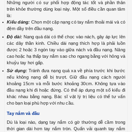
Những người có sự phối hợp động tác tốt và phần thân
trên khỏe thường dùng loại này. Một số điều cần quan tâm
là:
Kiểu dáng:
Chọn một cặp nạng có tay nắm thoải mái và có
đệm dầy trên đầu nạng.
Độ dài:
Nạng quá dài có thể chọc vào nách, gây áp lực lên
các dây thần kinh. Chiều dài nạng thích hợp là phải luồn
được 2 hoặc 3 ngón tay vào giữa nách và đầu nạng. Nâng
cao hoặc hạ thấp tay nắm sao cho ngang bằng với hông và
khuỷu tay hơi gấp.
Sử dụng:
Tránh đưa nạng quá xa về phía trước khi bước
nếu không nạng dễ bị trượt. Giữ đầu nạng cách người
khoảng 15cm và mỗi bước khoảng 30cm. Không tựa vào
đầu nạng khi đi hoặc đứng. Có thể áp dụng một số kiểu đi
khác nhau bằng nạng. Bác sĩ vật lý trị liệu có thể tư vấn
cho bạn loại phù hợp với nhu cầu.
Tay
nắm và đầu
Dù là loại nào, dạng tay nắm có gờ thường dễ cầm trong
thời gian dài hơn tay nắm tròn. Quấn vải quanh tay nắm