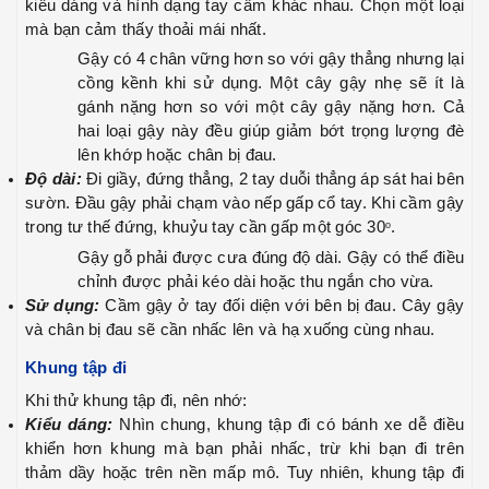
kiểu dáng và hình dạng tay cầm khác nhau. Chọn một loại
mà bạn cảm thấy thoải mái nhất.
Gậy có 4 chân vững hơn so với gậy thẳng nhưng lại
cồng kềnh khi sử dụng. Một cây gậy nhẹ sẽ ít là
gánh nặng hơn so với một cây gậy nặng hơn. Cả
hai loại gậy này đều giúp giảm bớt trọng lượng đè
lên khớp hoặc chân bị đau.
Độ dài:
Đi giầy, đứng thẳng, 2 tay duỗi thẳng áp sát hai bên
sườn. Đầu gậy phải chạm vào nếp gấp cổ tay. Khi cầm gậy
trong tư thế đứng, khuỷu tay cần gấp một góc 30
.
o
Gậy gỗ phải được cưa đúng độ dài. Gậy có thể điều
chỉnh được phải kéo dài hoặc thu ngắn cho vừa.
Sử dụng:
Cầm gậy ở tay đối diện với bên bị đau. Cây gậy
và chân bị đau sẽ cần nhấc lên và hạ xuống cùng nhau.
Khung tập đi
Khi thử khung tập đi, nên nhớ:
Kiểu dáng:
Nhìn chung, khung tập đi có bánh xe dễ điều
khiển hơn khung mà bạn phải nhấc, trừ khi bạn đi trên
thảm dầy hoặc trên nền mấp mô. Tuy nhiên, khung tập đi