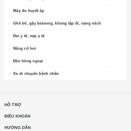
Máy đo huyết áp
Ghế bô, gậy batoong, khung tập đi, nạng nách
Đai y tế, nẹp y tế
Nâng cổ hơi
Đèn hồng ngoại
Xe di chuyển bệnh nhân
HỖ TRỢ
ĐIỀU KHOẢN
HƯỚNG DẪN