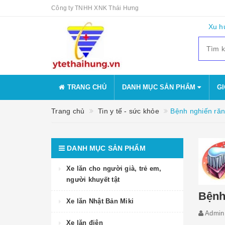
Công ty TNHH XNK Thái Hưng
Xu h
TRANG CHỦ
DANH MỤC SẢN PHẨM
GI
Trang chủ
Tin y tế - sức khỏe
Bệnh nghiến răn
DANH MỤC SẢN PHẨM
Xe lăn cho người già, trẻ em,
người khuyết tật
Bệnh
Xe lăn Nhật Bản Miki
Admi
Xe lăn điện