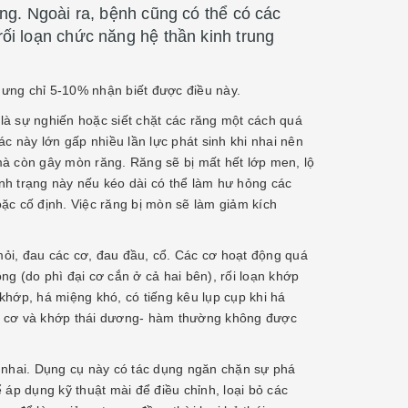
ng. Ngoài ra, bệnh cũng có thể có các
i loạn chức năng hệ thần kinh trung
ưng chỉ 5-10% nhận biết được điều này.
là sự nghiến hoặc siết chặt các răng một cách quá
c này lớn gấp nhiều lần lực phát sinh khi nhai nên
mà còn gây mòn răng. Răng sẽ bị mất hết lớp men, lộ
ình trạng này nếu kéo dài có thể làm hư hỏng các
ặc cố định. Việc răng bị mòn sẽ làm giảm kích
 mỏi, đau các cơ, đau đầu, cổ. Các cơ hoạt động quá
g (do phì đại cơ cắn ở cả hai bên), rối loạn khớp
khớp, há miệng khó, có tiếng kêu lụp cụp khi há
ên cơ và khớp thái dương- hàm thường không được
nhai. Dụng cụ này có tác dụng ngăn chặn sự phá
 áp dụng kỹ thuật mài để điều chỉnh, loại bỏ các