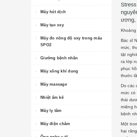
Stress
nguyên
Máy hút dịch
ương, 
Máy tạo oxy
Khoảng 
Máy đo nồng độ oxy trong máu
Bác sĩ 
SPO2
mức, thư
tật ngh
Giường bệnh nhân
ra lớp n
phục hồ
Máy xông khí dung
thước t
Máy massage
Do các 
mức có 
Nhiệt ẩm kế
thái dư
miệng h
Máy ly tâm
bệnh nh
Máy điện châm
Một tro
hại răn
Ống nghe y tế