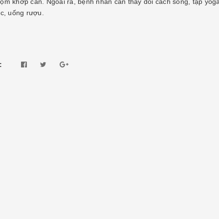
ộm khớp cắn. Ngoài ra, bệnh nhân cần thay đổi cách sống, tập yoga..
ốc, uống rượu.
: