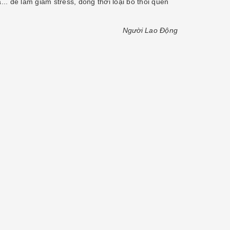
. để làm giảm stress, đồng thời loại bỏ thói quen
Người Lao Động