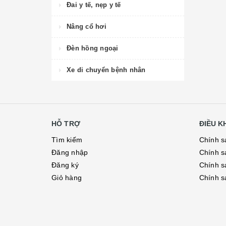
Đai y tế, nẹp y tế
Nâng cổ hơi
Đèn hồng ngoại
Xe di chuyển bệnh nhân
HỖ TRỢ
ĐIỀU 
Tìm kiếm
Chính s
Đăng nhập
Chính s
Đăng ký
Chính s
Giỏ hàng
Chính s