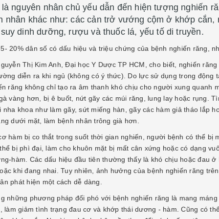
 là nguyên nhân chủ yếu dẫn đến hiện tượng nghiến ră
 nhân khác như: các cản trở vướng cộm ở khớp cắn, rố
suy dinh dưỡng, rượu và thuốc lá, yếu tố di truyền.
5- 20% dân số có dấu hiệu và triệu chứng của bệnh nghiến răng, nh
Nguyễn Thị Kim Anh, Đại học Y Dược TP HCM, cho biết, nghiến răng 
ờng diễn ra khi ngủ (không có ý thức). Do lực sử dụng trong động tá
iến răng không chỉ tạo ra âm thanh khó chịu cho người xung quanh 
gà vàng hơn, bị ê buốt, nứt gãy các múi răng, lung lay hoặc rụng. T
i nha khoa như làm gãy, sứt miếng hàn, gãy các hàm giả tháo lắp ho
ầng dưới mặt, làm bệnh nhân trông già hơn.
cơ hàm bị co thắt trong suốt thời gian nghiến, người bệnh có thể bị
thể bị phì đại, làm cho khuôn mặt bị mất cân xứng hoặc có dạng vuôn
ơng-hàm. Các dấu hiệu đầu tiên thường thấy là khó chịu hoặc đau ở 
oặc khi đang nhai. Tuy nhiên, ảnh hưởng của bệnh nghiến răng tr
ân phát hiện một cách dễ dàng.
ng những phương pháp đối phó với bệnh nghiến răng là mang máng 
g, làm giảm tình trạng đau cơ và khớp thái dương - hàm. Cũng có thể