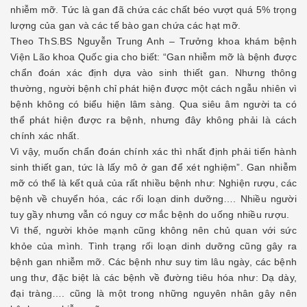
nhiễm mỡ. Tức là gan đã chứa các chất béo vượt quá 5% trọng
lượng của gan và các tế bào gan chứa các hạt mỡ.
Theo ThS.BS Nguyễn Trung Anh – Trưởng khoa khám bệnh
Viện Lão khoa Quốc gia cho biết: “Gan nhiễm mỡ là bệnh được
chẩn đoán xác định dựa vào sinh thiết gan. Nhưng thông
thường, người bệnh chỉ phát hiện được một cách ngẫu nhiên vì
bệnh không có biểu hiện lâm sàng. Qua siêu âm người ta có
thể phát hiện được ra bệnh, nhưng đây không phải là cách
chính xác nhất.
Vì vậy, muốn chẩn đoán chính xác thì nhất định phải tiến hành
sinh thiết gan, tức là lấy mô ở gan để xét nghiệm”. Gan nhiễm
mỡ có thể là kết quả của rất nhiều bệnh như: Nghiện rượu, các
bệnh về chuyển hóa, các rối loạn dinh dưỡng…. Nhiều người
tuy gầy nhưng vẫn có nguy cơ mắc bệnh do uống nhiều rượu.
Vì thế, người khỏe mạnh cũng không nên chủ quan với sức
khỏe của mình. Tình trạng rối loạn dinh dưỡng cũng gây ra
bệnh gan nhiễm mỡ. Các bệnh như suy tim lâu ngày, các bệnh
ung thư, đặc biệt là các bệnh về đường tiêu hóa như: Dạ dày,
đại tràng…. cũng là một trong những nguyên nhân gây nên