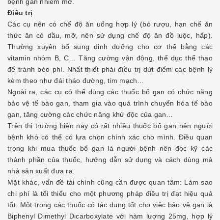
bệnh gan nhiễm mỡ.
Điều trị
Các cụ nên có chế độ ăn uống hợp lý (bỏ rượu, hạn chế ăn
thức ăn có dầu, mỡ, nên sử dụng chế độ ăn đồ luộc, hấp).
Thường xuyên bổ sung dinh dưỡng cho cơ thể bằng các
vitamin nhóm B, C… Tăng cường vận động, thể dục thể thao
để tránh béo phì. Nhất thiết phải điều trị dứt điểm các bệnh lý
kèm theo như đái tháo đường, tim mạch…
Ngoài ra, các cụ có thể dùng các thuốc bổ gan có chức năng
bảo vệ tế bào gan, tham gia vào quá trình chuyển hóa tế bào
gan, tăng cường các chức năng khử độc của gan…
Trên thị trường hiện nay có rất nhiều thuốc bổ gan nên người
bệnh khó có thể có lựa chọn chính xác cho mình. Điều quan
trọng khi mua thuốc bổ gan là người bệnh nên đọc kỹ các
thành phần của thuốc, hướng dẫn sử dụng và cách dùng mà
nhà sản xuất đưa ra.
Mặt khác, vấn đề tài chính cũng cần được quan tâm: Làm sao
chi phí là tối thiểu cho một phương pháp điều trị đạt hiệu quả
tốt. Một trong các thuốc có tác dụng tốt cho việc bảo vệ gan là
Biphenyl Dimethyl Dicarboxylate với hàm lượng 25mg, hợp lý