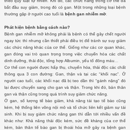
theo quy luật tự nhiên. Khi đó, các chức năng trong cơ thể đã
bắt đầu suy giảm, trong đó có gan. Một trong những loại bệnh
thường gặp ở người cao tuổi là
bệnh gan nhiễm mỡ
.
Phát hiện bệnh bằng cách nào?
Bệnh gan nhiễm mỡ không phải là bệnh có thể gây chết người
ngay tức thì nhưng cần thiết phải điều trị để tránh sự suy giảm
các chức năng khác của cơ thể. Giống như các cơ quan khác,
gan đóng vai trò quan trọng trong việc chuyển hóa các chất
dinh dưỡng, thải độc, tổng hợp Albumin, yếu tố đông máu…
Cơ thể con người được hấp thụ, chuyển hóa, thải độc các chất
thông qua 3 con đường: Gan, thận và tại các “khối nạc”. Ở
người cao tuổi, các khối nạc đã bị teo dần thì “gánh nặng” đó
lại được chuyển sang cho gan và thận. Trong khi đó, bản thân
gan và thận cũng trong quá trình suy giảm chức năng.
Ở gan, số lượng tế bào giảm, khả năng tái tạo tế bào cũng
kém, hệ thống liên võng nội mô và tổ chức liên kết giảm sự tái
sinh. Khi bị suy giảm chức năng gan thì dẫn tới nhiều vấn đề
khác như: Khả năng thải độc kém, sức đề kháng của cơ thể
kém, bản thân tế bào gan bị thoái hóa mỡ gây ra bệnh gan